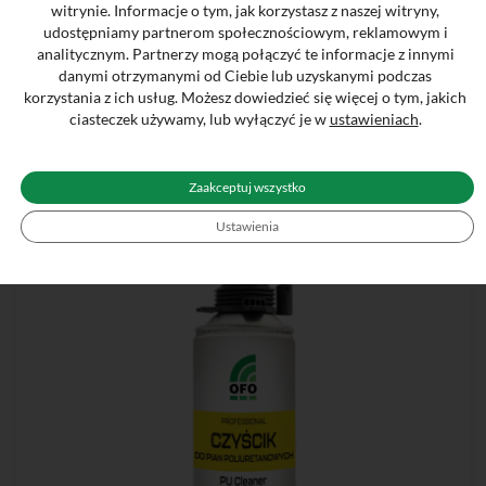
witrynie. Informacje o tym, jak korzystasz z naszej witryny,
Aceton w aerozolu OFO 500 ml
udostępniamy partnerom społecznościowym, reklamowym i
analitycznym. Partnerzy mogą połączyć te informacje z innymi
Aceton w aerozolu – skuteczny odtłuszczacz i
danymi otrzymanymi od Ciebie lub uzyskanymi podczas
rozpuszczalnik techniczny Skuteczny odtłuszczacz i
korzystania z ich usług. Możesz dowiedzieć się więcej o tym, jakich
rozpuszczalnik do różnego rodzaju zabrudzeń. Doskonale
ciasteczek używamy, lub wyłączyć je w
ustawieniach
.
radzi sobie z klejami, farbami i lakierami, zapewniając
perfekcyjnie czystą powierzchnię przed dalszą obróbką.
Szybko odparowuje nie pozostawiając smug
Zaakceptuj wszystko
Ustawienia