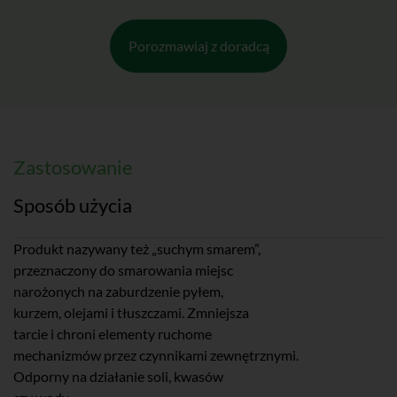
Porozmawiaj z doradcą
Zastosowanie
Sposób użycia
Produkt nazywany też „suchym smarem”,
Oczyść i odłuść dokładnie powierzchnię przed nałożeniem
przeznaczony do smarowania miejsc
smaru. Puszkę z preparatem wstrząśnij i zaaplikuj cienką
narożonych na zaburdzenie pyłem,
warstwę. Nadmiar usuń szmatką
kurzem, olejami i tłuszczami. Zmniejsza
tarcie i chroni elementy ruchome
mechanizmów przez czynnikami zewnętrznymi.
Odporny na działanie soli, kwasów