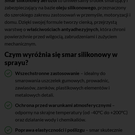
Sposób użycia smaru silikonowego w
Smar silikonowy aerozol
to uniwersalny środek smarujący i
zabezpieczający na bazie
oleju silikonowego
, przeznaczony
aerozolu
do szerokiego zakresu zastosowań w przemyśle, motoryzacji i
Dokładnie oczyścić powierzchnię, na której ma być
domu. Dzięki swojej formule tworzy cienką, przejrzystą
stosowany preparat, powinna być sucha, wolna od kurzu,
warstwę o
właściwościach antyadhezyjnych
, która chroni
brudu, oleju i innych zanieczyszczeń.
powierzchnie przed wilgocią, zabrudzeniami i zużyciem
mechanicznym.
Wstrząsnąć pojemnik przed użyciem.
Czym wyróżnia się smar silikonowy w
Równomiernie rozpylić produkt z odległości ok. 20–30 cm
sprayu?
na wybrany obszar.
Pozostawić na kilka minut, aby środek mógł się
Wszechstronne zastosowanie
– idealny do
odpowiednio związać z powierzchnią i wyschnąć.
smarowania uszczelek gumowych, prowadnic,
zawiasów, zamków, plastikowych elementów i
W razie potrzeby usunąć nadmiar przy pomocy czystej
metalowych detali.
szmatki.
Ochrona przed warunkami atmosferycznymi
–
Uwaga:
Unikać kontaktu z oczami i skórą. Przechowywać
odporny na skrajne temperatury (od -40°C do +200°C)
poza zasięgiem dzieci
oraz działanie wody i chemikaliów.
Poprawa elastyczności i poślizgu
– smar skutecznie