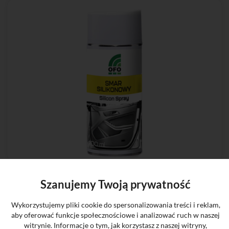
Szanujemy Twoją prywatność
Wykorzystujemy pliki cookie do spersonalizowania treści i reklam,
Polecane produkty
aby oferować funkcje społecznościowe i analizować ruch w naszej
witrynie. Informacje o tym, jak korzystasz z naszej witryny,