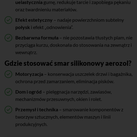
uelastycznia
gumę, redukuje tarcie i zapobiega pękaniu
oraz twardnieniu materiałów.
Efekt estetyczny
– nadaje powierzchniom subtelny
połysk
i efekt „odnowienia”.
Bezbarwna formuła
– nie pozostawia tłustych plam, nie
przyciąga kurzu, doskonała do stosowania na zewnątrz i
wewnątrz.
Gdzie stosować smar silikonowy aerozol?
Motoryzacja
– konserwacja uszczelek drzwi i bagażnika,
ochrona przed zamarzaniem, eliminacja pisków.
Dom i ogród
– pielęgnacja narzędzi, zawiasów,
mechanizmów przesuwnych, okien i rolet.
Przemysł i technika
– smarowanie komponentów z
tworzyw sztucznych, elementów maszyn i linii
produkcyjnych.