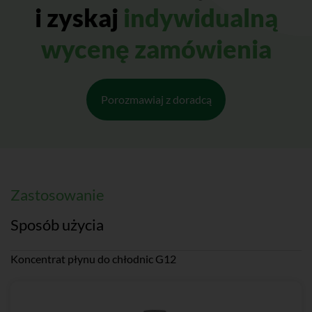
i zyskaj
indywidualną
wycenę zamówienia
Porozmawiaj z doradcą
Zastosowanie
Sposób użycia
Koncentrat płynu do chłodnic G12
Rozcieńczać wodą demineralizowaną w stosunku 1:1