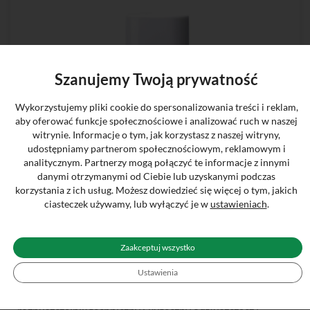
Szanujemy Twoją prywatność
Wykorzystujemy pliki cookie do spersonalizowania treści i reklam,
aby oferować funkcje społecznościowe i analizować ruch w naszej
witrynie. Informacje o tym, jak korzystasz z naszej witryny,
udostępniamy partnerom społecznościowym, reklamowym i
analitycznym. Partnerzy mogą połączyć te informacje z innymi
danymi otrzymanymi od Ciebie lub uzyskanymi podczas
korzystania z ich usług. Możesz dowiedzieć się więcej o tym, jakich
ciasteczek używamy, lub wyłączyć je w
ustawieniach
.
Zaakceptuj wszystko
Ustawienia
Aceton w aerozolu OFO 500 ml
Aceton w aerozolu – skuteczny odtłuszczacz i