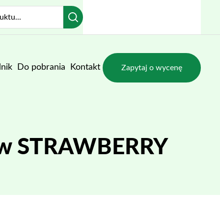
nik
Do pobrania
Kontakt
Zapytaj o wycenę
czów STRAWBERRY